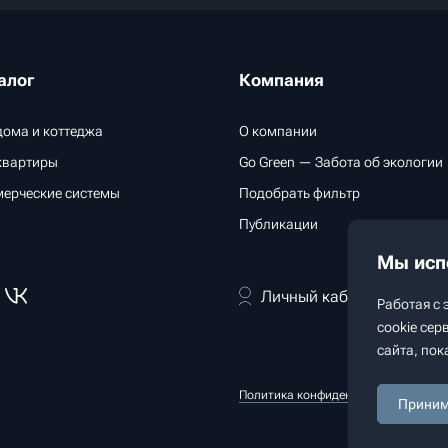
алог
Компания
дома и коттеджа
О компании
квартиры
Go Green — Забота об экологии
ерческие системы
Подобрать фильтр
Публикации
Мы исп
Личный кабинет дилера
Работая с 
cookie се
сайта, пок
Политика конфиденциальности
Прини