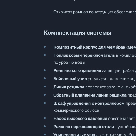
Открытая рамная конструкция обеспечива
Комплектация системы
Композитный корпус для мембран (мем
Поплавковый переключатель
в комплек
по уровню воды.
Реле низкого давления
защищает работу
Байпасный узел
регулирует давление во
Линия рецикла
позволяет сэкономить об
Обратный клапан на линии рецикла
пред
Шкаф управления с контроллером
предо
коммерческого осмоса.
Насос высокого давления
обеспечивает 
Рама из нержавеющей стали
– устойчив
Универсальные узлы
, которые могут бы