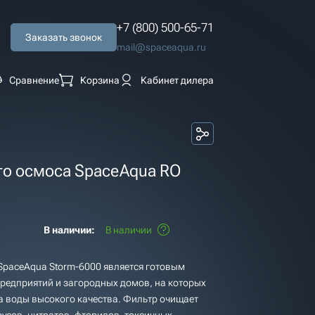
+7 (800) 500-65-71
Заказать звонок
mail@spaceaqua.ru
Сравнение
Корзина
Кабинет дилера
го осмоса SpaceAqua RO
В наличии:
В наличии
SpaceAqua Storm-6000 является готовым
едприятий и загородных домов, на которых
а воды высокого качества. Фильтр очищает