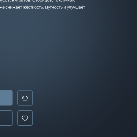
русов, нитратов, фторидов, токсичных
же снижает жёсткость, мутность и улучшает