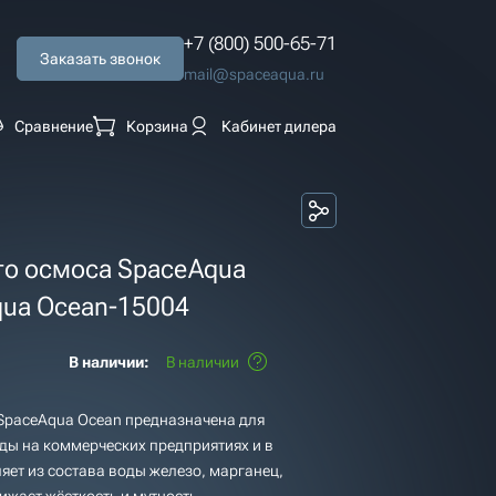
+7 (800) 500-65-71
Заказать звонок
mail@spaceaqua.ru
Сравнение
Корзина
Кабинет дилера
го осмоса SpaceAqua
qua Ocean-15004
В наличии:
В наличии
SpaceAqua Ocean предназначена для
ды на коммерческих предприятиях и в
яет из состава воды железо, марганец,