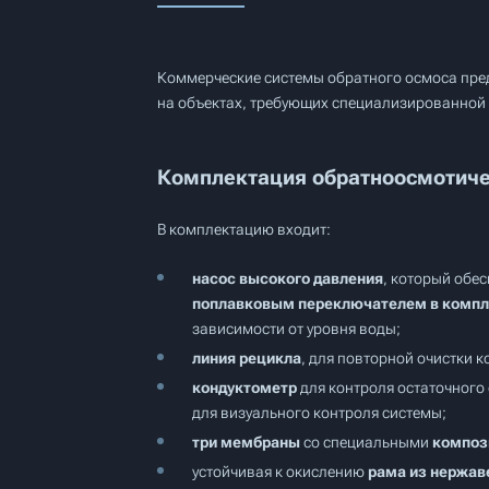
Коммерческие системы обратного осмоса пред
на объектах, требующих специализированной 
Комплектация обратноосмотиче
В комплектацию входит:
насос высокого давления
, который обе
поплавковым переключателем в компл
зависимости от уровня воды;
линия рецикла
, для повторной очистки 
кондуктометр
для контроля остаточного
для визуального контроля системы;
три мембраны
со специальными
композ
устойчивая к окислению
рама из нержав