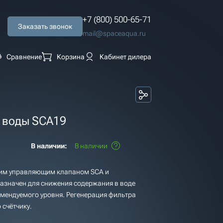
+7 (800) 500-65-71
Заказать звонок
mail@spaceaqua.ru
Сравнение
Корзина
Кабинет дилера
 воды SCA19
M
В наличии:
В наличии
ким управляющим клапаном SCA и
азначен для снижения содержания в воде
омендуемого уровня. Регенерация фильтра
 счётчику.