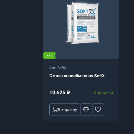
Хит
Арт. SoftX
Смола ионообменная SoftX
10 625
₽
В наличии
В корзину