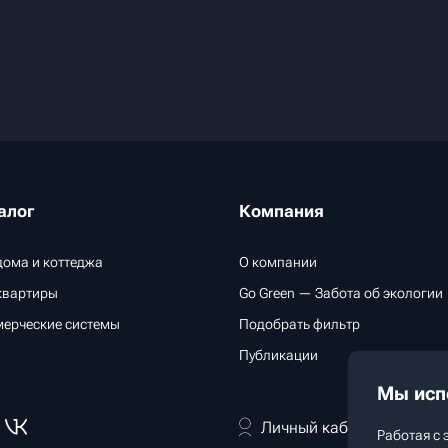
алог
Компания
дома и коттеджа
О компании
квартиры
Go Green — Забота об экологии
ерческие системы
Подобрать фильтр
Публикации
Мы исп
Личный кабинет дилера
Работая с 