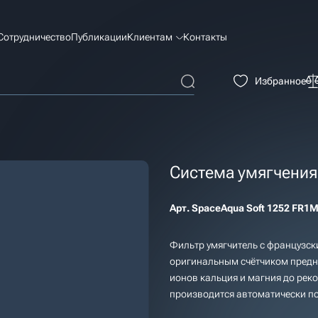
Сотрудничество
Публикации
Клиентам
Контакты
Избранное
Система умягчения
Арт.
SpaceAqua Soft 1252 FR1
Фильтр умягчитель с французс
оригинальным счётчиком предн
ионов кальция и магния до рек
производится автоматически по