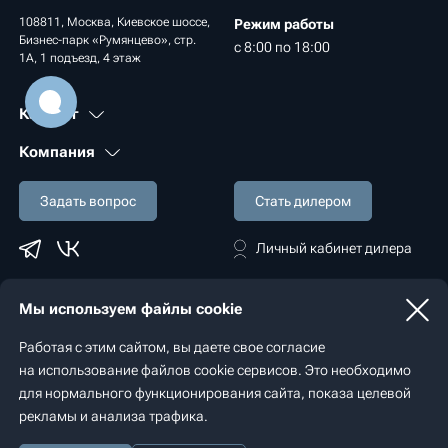
108811, Москва, Киевское шоссе,
Режим работы
Бизнес-парк «Румянцево», стр.
с 8:00 по 18:00
1А, 1 подъезд, 4 этаж
Каталог
Компания
Задать вопрос
Стать дилером
Личный кабинет дилера
Мы используем файлы cookie
Политика конфиденциальности
Работая с этим сайтом, вы даете свое согласие
© 2022 - 2026 «Spaceaqua»
на использование файлов cookie сервисов. Это необходимо
Разработка сайта — студия
«Сибирикс»
для нормального функционирования сайта, показа целевой
рекламы и анализа трафика.