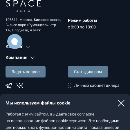
108811, Москва, Киевское шоссе,
Режим работы
Бизнес-парк «Румянцево», стр.
с 8:00 по 18:00
1А, 1 подъезд, 4 этаж
Каталог
Компания
Задать вопрос
Стать дилером
Личный кабинет дилера
Мы используем файлы cookie
Политика конфиденциальности
Работая с этим сайтом, вы даете свое согласие
© 2022 - 2026 «Spaceaqua»
на использование файлов cookie сервисов. Это необходимо
Разработка сайта — студия
«Сибирикс»
для нормального функционирования сайта, показа целевой