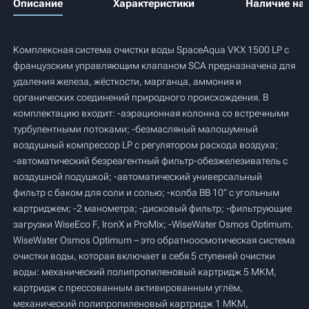
Описание
Характеристики
Наличие на 
Комплексная система очистки воды SpaceAqua VKX 1500 LP с
французским управляющим клапаном SCA предназначена для
удаления железа, жёсткости, марганца, аммония и
органических соединений природного происхождения. В
комплектацию входит: -аэрационная колонна со встречными
турбулентными потоками; -безмасляный малошумный
воздушный компрессор LP с регулятором расхода воздуха;
-автоматический безреагентный фильтр-обезжелезиватель с
воздушной подушкой; -автоматический универсальный
фильтр с баком для соли и солью; -колба BB 10” с угольным
картриджем; -2 манометра; -дисковый фильтр; -фильтрующие
загрузки WiseEco F, IronX и ProMix; -WiseWater Osmos Optimum.
WiseWater Osmos Optimum – это обратноосмотическая система
очистки воды, которая включает в себя 5 ступеней очистки
воды: механический полипропиленовый картридж 5 МКМ,
картридж с прессованным активированным углём,
механический полипропиленовый картридж 1 МКМ,