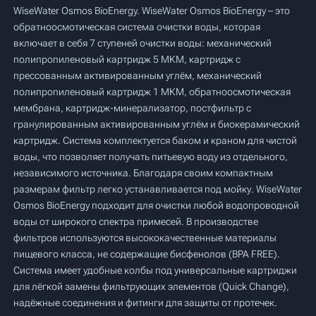
WiseWater Osmos BioEnergy. WiseWater Osmos BioEnergy – это
обратноосмотическая система очистки воды, которая
включает в себя 7 ступеней очистки воды: механический
полипропиленовый картридж 5 МКМ, картридж с
прессованным активированным углём, механический
полипропиленовый картридж 1 МКМ, обратноосмотическая
мембрана, картридж-минерализатор, постфильтр с
гранулированным активированным углём и биокерамический
картридж. Система комплектуется баком и краном для чистой
воды, что позволяет получать питьевую воду из отдельного,
независимого источника. Благодаря своим компактным
размерам фильтр легко устанавливается под мойку. WiseWater
Osmos BioEnergy подходит для очистки любой водопроводной
воды от широкого спектра примесей. В производстве
фильтров используются высококачественные материалы
пищевого класса, не содержащие бисфенолов (BPA FREE).
Система имеет удобные колбы под универсальные картриджи
для лёгкой замены фильтрующих элементов (Quick Change),
надёжные соединения и фитинги для защиты от протечек.