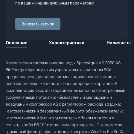
по вашим индивидуальным параметрам
Заказать звонок
Описание
Характеристики
Наличие на 
Комплексная система очистки воды SpaceAqua VK 2000 AS
BioEnergy с французским управляющим клапаном SCA
предназначена для удаления мелкодисперсных частиц и
взвесей, железа, жёсткости, сероводорода и марганца. В
комплектацию входит: -аэрационная колонна со встречными
турбулентными потоками; -безмасляный малошумный
воздушный компрессор AS с регулятором расхода воздуха;
-автоматический безреагентный фильтр-обезжелезиватель;
-автоматический фильтр-умягчитель с баком для соли и
солью; -колба BB 10” с угольным картриджем; -2 манометра;
-дисковый фильтр; -фильтрующие загрузки WiseEco F и SoftX; -