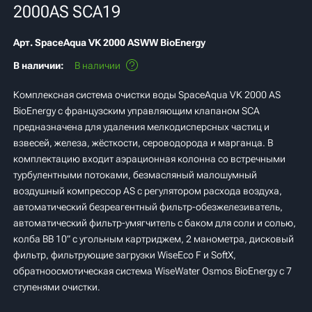
2000AS SCA19
Арт.
SpaceAqua VK 2000 ASWW BioEnergy
В наличии:
В наличии
Комплексная система очистки воды SpaceAqua VK 2000 AS
BioEnergy с французским управляющим клапаном SCA
предназначена для удаления мелкодисперсных частиц и
взвесей, железа, жёсткости, сероводорода и марганца. В
комплектацию входит аэрационная колонна со встречными
турбулентными потоками, безмасляный малошумный
воздушный компрессор AS с регулятором расхода воздуха,
автоматический безреагентный фильтр-обезжелезиватель,
автоматический фильтр-умягчитель с баком для соли и солью,
колба BB 10” с угольным картриджем, 2 манометра, дисковый
фильтр, фильтрующие загрузки WiseEco F и SoftX,
обратноосмотическая система WiseWater Osmos BioEnergy с 7
ступенями очистки.