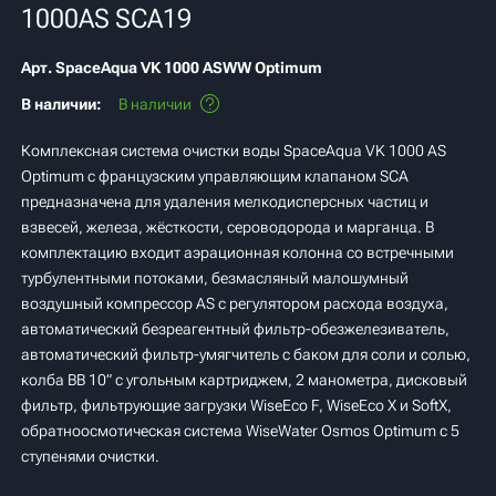
1000AS SCA19
Арт.
SpaceAqua VK 1000 ASWW Optimum
В наличии:
В наличии
Комплексная система очистки воды SpaceAqua VK 1000 AS
Optimum с французским управляющим клапаном SCA
предназначена для удаления мелкодисперсных частиц и
взвесей, железа, жёсткости, сероводорода и марганца. В
комплектацию входит аэрационная колонна со встречными
турбулентными потоками, безмасляный малошумный
воздушный компрессор AS с регулятором расхода воздуха,
автоматический безреагентный фильтр-обезжелезиватель,
автоматический фильтр-умягчитель с баком для соли и солью,
колба BB 10” с угольным картриджем, 2 манометра, дисковый
фильтр, фильтрующие загрузки WiseEco F, WiseEco X и SoftX,
обратноосмотическая система WiseWater Osmos Optimum с 5
ступенями очистки.