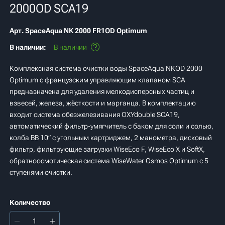
2000OD SCA19
Арт.
SpaceAqua NK 2000 FR1OD Optimum
В наличии:
В наличии
Комплексная система очистки воды SpaceAqua NKOD 2000
Optimum с французским управляющим клапаном SCA
предназначена для удаления мелкодисперсных частиц и
взвесей, железа, жёсткости и марганца. В комплектацию
входит система обезжелезивания OXYdouble SCA19,
автоматический фильтр-умягчитель с баком для соли и солью,
колба BB 10” с угольным картриджем, 2 манометра, дисковый
фильтр, фильтрующие загрузки WiseEco F, WiseEco X и SoftX,
обратноосмотическая система WiseWater Osmos Optimum с 5
ступенями очистки.
Количество