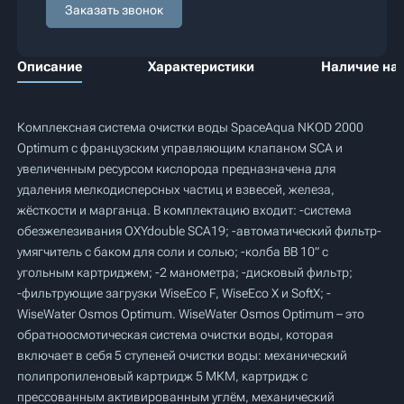
Заказать звонок
Описание
Характеристики
Наличие на 
Комплексная система очистки воды SpaceAqua NKOD 2000
Optimum с французским управляющим клапаном SCA и
увеличенным ресурсом кислорода предназначена для
удаления мелкодисперсных частиц и взвесей, железа,
жёсткости и марганца. В комплектацию входит: -система
обезжелезивания OXYdouble SCA19; -автоматический фильтр-
умягчитель с баком для соли и солью; -колба BB 10” с
угольным картриджем; -2 манометра; -дисковый фильтр;
-фильтрующие загрузки WiseEco F, WiseEco X и SoftX; -
WiseWater Osmos Optimum. WiseWater Osmos Optimum – это
обратноосмотическая система очистки воды, которая
включает в себя 5 ступеней очистки воды: механический
полипропиленовый картридж 5 МКМ, картридж с
прессованным активированным углём, механический