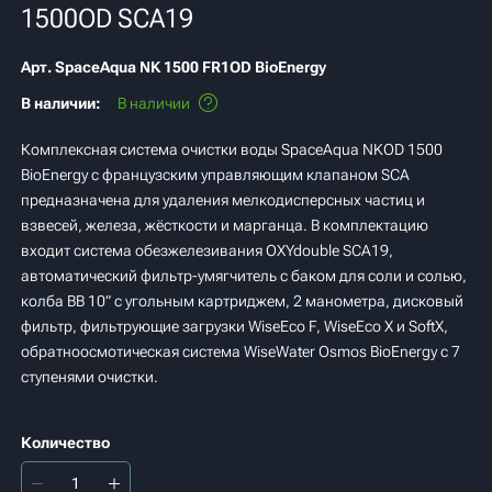
1500OD SCA19
Арт.
SpaceAqua NK 1500 FR1OD BioEnergy
В наличии:
В наличии
Комплексная система очистки воды SpaceAqua NKOD 1500
BioEnergy с французским управляющим клапаном SCA
предназначена для удаления мелкодисперсных частиц и
взвесей, железа, жёсткости и марганца. В комплектацию
входит система обезжелезивания OXYdouble SCA19,
автоматический фильтр-умягчитель с баком для соли и солью,
колба BB 10” с угольным картриджем, 2 манометра, дисковый
фильтр, фильтрующие загрузки WiseEco F, WiseEco X и SoftX,
обратноосмотическая система WiseWater Osmos BioEnergy с 7
ступенями очистки.
Количество