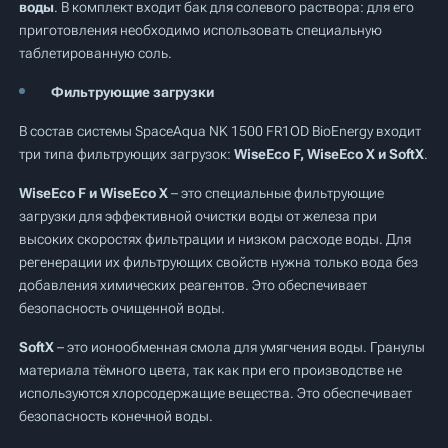
воды
. В комплект входит бак для солевого раствора: для его
приготовления необходимо использовать специальную
таблетированную соль.
Фильтрующие загрузки
В состав системы SpaceAqua NK 1500 FR1OD BioEnergy входит
три типа фильтрующих загрузок:
WiseEco F, WiseEco X и SoftX
.
WiseEco F и WiseEco X
– это специальные фильтрующие
загрузки для эффективной очистки воды от железа при
высоких скоростях фильтрации и низком расходе воды. Для
регенерации их фильтрующих свойств нужна только вода без
добавления химических реагентов. Это обеспечивает
безопасность очищенной воды.
SoftX
– это ионообменная смола для умягчения воды. Гранулы
материала тёмного цвета, так как при его производстве не
используются хлорсодержащие вещества. Это обеспечивает
безопасность конечной воды.