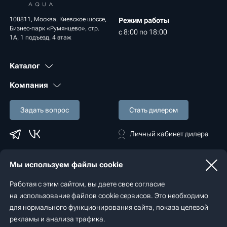
108811, Москва, Киевское шоссе,
Режим работы
Бизнес-парк «Румянцево», стр.
с 8:00 по 18:00
1А, 1 подъезд, 4 этаж
Каталог
Компания
Задать вопрос
Стать дилером
Личный кабинет дилера
Мы используем файлы cookie
Политика конфиденциальности
Работая с этим сайтом, вы даете свое согласие
© 2022 - 2026 «Spaceaqua»
на использование файлов cookie сервисов. Это необходимо
Разработка сайта — студия
«Сибирикс»
для нормального функционирования сайта, показа целевой
рекламы и анализа трафика.